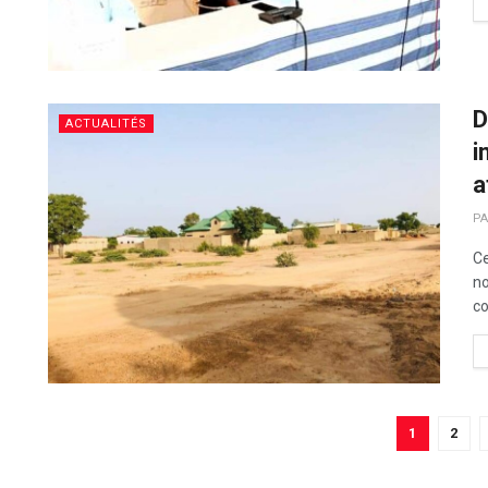
D
ACTUALITÉS
i
a
PA
Ce
no
co
1
2