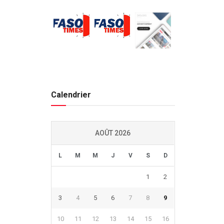
Calendrier
AOÛT 2026
L
M
M
J
V
S
D
1
2
3
4
5
6
7
8
9
10
11
12
13
14
15
16