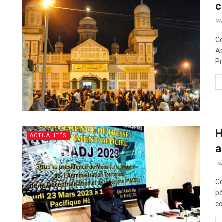
c
PA
Ce
As
Pr
H
ACTUALITÉS
a
PA
Ce
pè
co