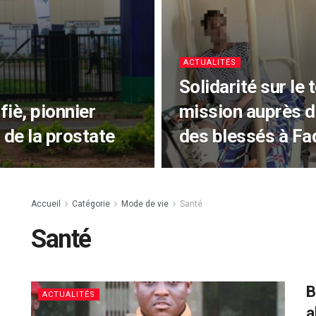
ACTUALITÉS
Solidarité sur le 
fiè, pionnier
mission auprès d
 de la prostate
des blessés à F
Accueil
Catégorie
Mode de vie
Santé
Santé
B
ACTUALITÉS
a