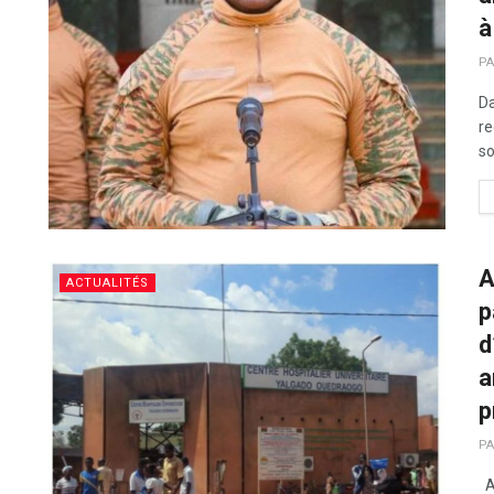
à
PA
Da
re
so
A
ACTUALITÉS
p
d
a
p
PA
Ap