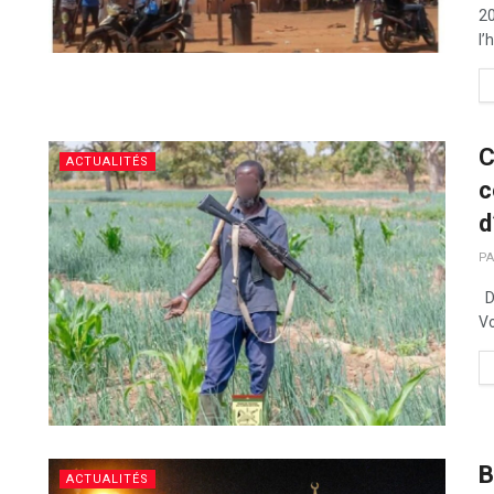
20
l’
C
ACTUALITÉS
c
d
PA
Da
Vo
B
ACTUALITÉS