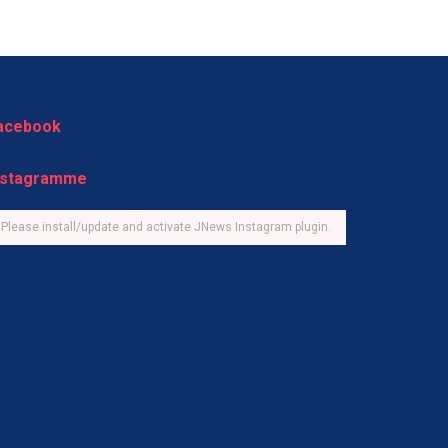
acebook
nstagramme
Please install/update and activate JNews Instagram plugin.