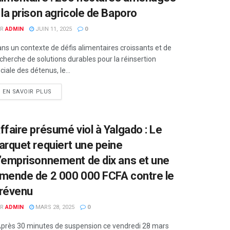
 la prison agricole de Baporo
R
ADMIN
JUIN 11, 2025
0
ns un contexte de défis alimentaires croissants et de
cherche de solutions durables pour la réinsertion
ciale des détenus, le...
EN SAVOIR PLUS
ffaire présumé viol à Yalgado : Le
arquet requiert une peine
’emprisonnement de dix ans et une
mende de 2 000 000 FCFA contre le
révenu
R
ADMIN
MARS 28, 2025
0
rès 30 minutes de suspension ce vendredi 28 mars