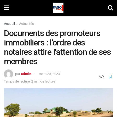
Accueil
Actualités
Documents des promoteurs
immobiliers : l’ordre des
notaires attire l’attention de ses
membres
par
admin
mars 25, 2023
A
A
Temps de lecture :2 min de lecture