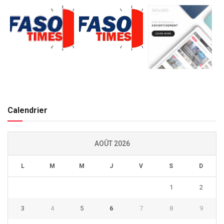
Calendrier
AOÛT 2026
L
M
M
J
V
S
D
1
2
3
4
5
6
7
8
9