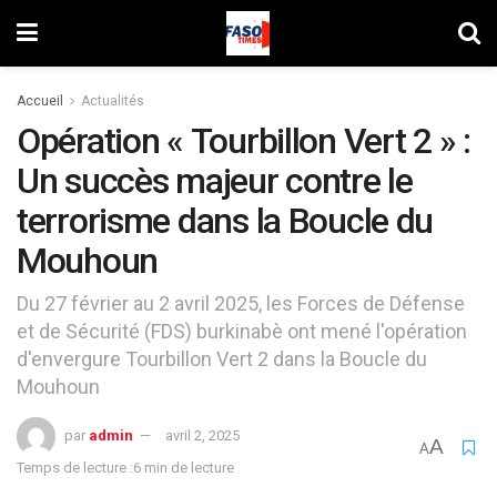
Accueil
Actualités
Opération « Tourbillon Vert 2 » :
Un succès majeur contre le
terrorisme dans la Boucle du
Mouhoun
Du 27 février au 2 avril 2025, les Forces de Défense
et de Sécurité (FDS) burkinabè ont mené l'opération
d'envergure Tourbillon Vert 2 dans la Boucle du
Mouhoun
par
admin
avril 2, 2025
A
A
Temps de lecture :6 min de lecture