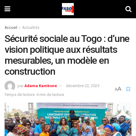
Accueil
Actualités
Sécurité sociale au Togo : d’une
vision politique aux résultats
mesurables, un modèle en
construction
par
Adama Kamboné
décembre 22, 2025
A
A
Temps de lecture :4 min de lecture