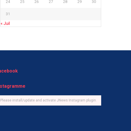
24
25
26
27
28
29
30
31
« Juil
acebook
nstagramme
Please install/update and activate JNews Instagram plugin.