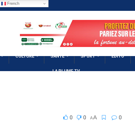
French
CULTURE
SANTÉ
SPORT
EDITO
LA PLUME TV
0
0
A
0
A