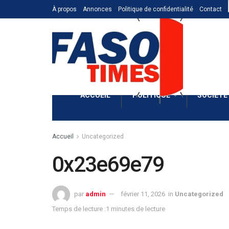
À propos
Annonces
Politique de confidentialité
Contact
ACCUEIL
POLITIQUE
SOCIÉTÉ
Accueil
Uncategorized
0x23e69e79
par
admin
février 11, 2026
in
Uncategorized
Temps de lecture :1 minutes de lecture