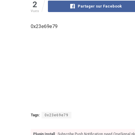
2
Partager sur Facebook
Vues
0x23e69e79
Tags:
0x23e69e79
Plugin Install
: Subscribe Push Notification need OneSignal plu