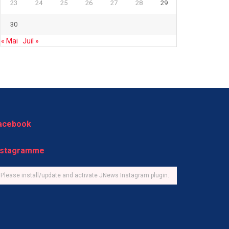
23
24
25
26
27
28
29
30
« Mai
Juil »
acebook
nstagramme
Please install/update and activate JNews Instagram plugin.