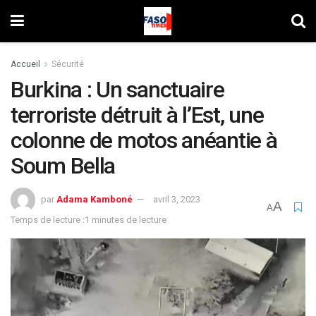
Accueil
Sécurité
Burkina : Un sanctuaire
terroriste détruit à l’Est, une
colonne de motos anéantie à
Soum Bella
par
Adama Kamboné
avril 3, 2023
A
A
Temps de lecture :1 minutes de lecture