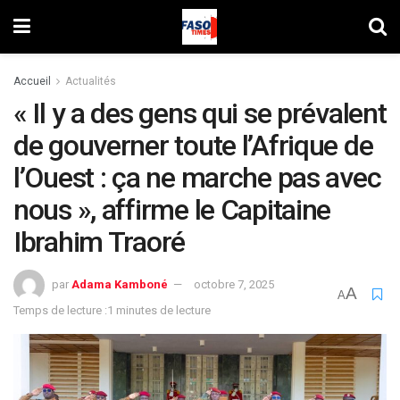
Accueil
Actualités
« Il y a des gens qui se prévalent
de gouverner toute l’Afrique de
l’Ouest : ça ne marche pas avec
nous », affirme le Capitaine
Ibrahim Traoré
par
Adama Kamboné
octobre 7, 2025
A
A
Temps de lecture :1 minutes de lecture