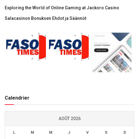
Exploring the World of Online Gaming at Jackoro Casino
Salacasinon Bonuksen Ehdot ja Säännöt
Calendrier
AOÛT 2026
L
M
M
J
V
S
D