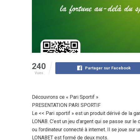
240
Partager sur Facebook
Vues
Découvrons ce « Pari Sportif »
PRESENTATION PARI SPORTIF
Le << Pari sportif » est un produit dérivé de la 
LONAB. C’est un jeu d’argent qui se passe sur le di
ou l’ordinateur connecté à internet. Il se joue 
LONABET est formé de deux mots.