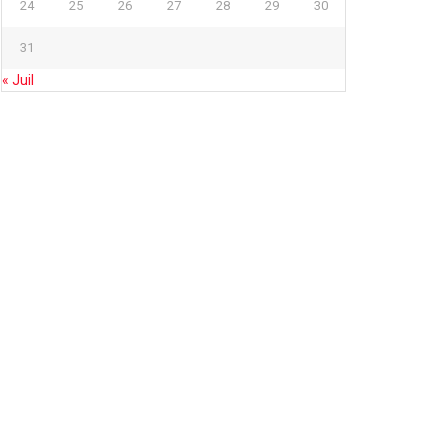
24
25
26
27
28
29
30
31
« Juil