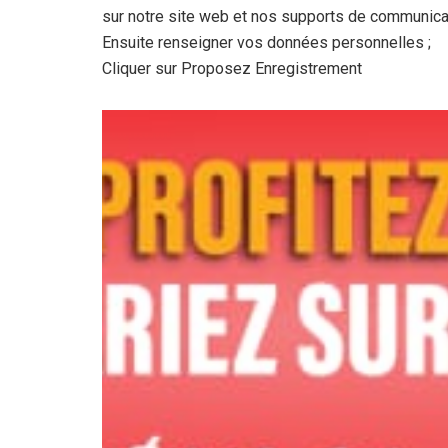
sur notre site web et nos supports de communicati
Ensuite renseigner vos données personnelles ;
Cliquer sur Proposez Enregistrement