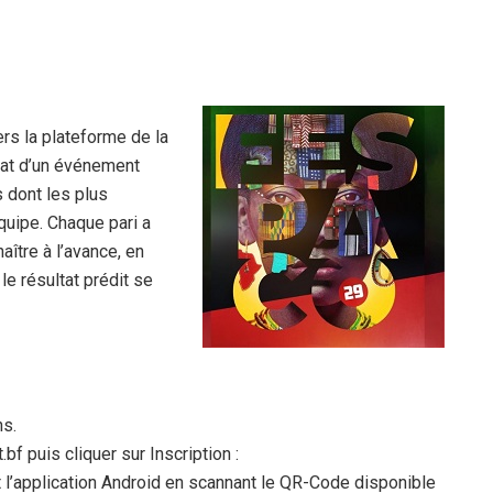
ers la plateforme de la
tat d’un événement
s dont les plus
équipe. Chaque pari a
aître à l’avance, en
e résultat prédit se
ns.
bf puis cliquer sur Inscription :
t l’application Android en scannant le QR-Code disponible