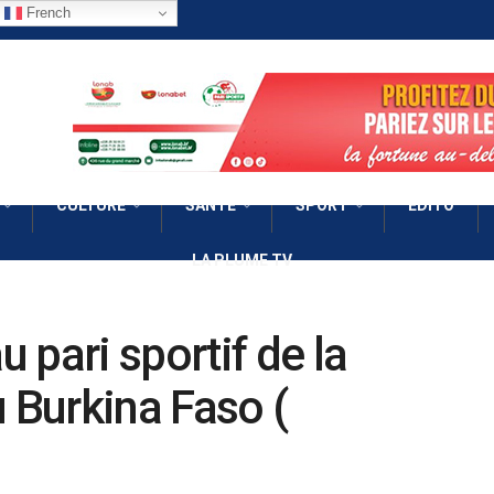
French
CULTURE
SANTÉ
SPORT
EDITO
LA PLUME TV
 pari sportif de la
u Burkina Faso (