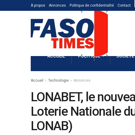
À propos
Annonces
Politique de confidentialité
Contact
ACCUEIL
POLITIQUE
SOCIÉTÉ
Accueil
Technologie
Annonces
LONABET, le nouveau
Loterie Nationale d
LONAB)