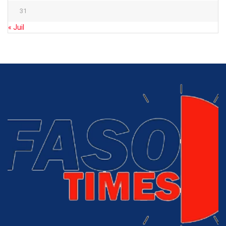
31
« Juil