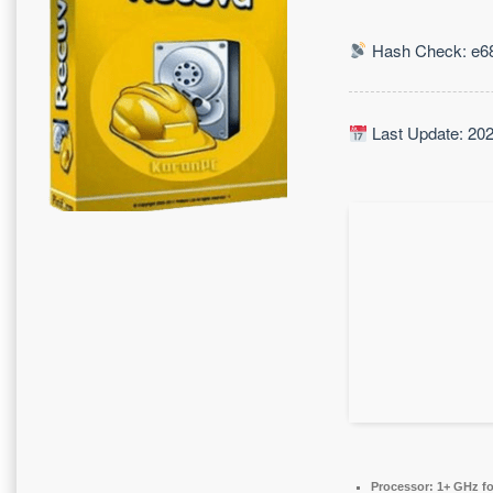
Hash Check: e68
Last Update: 20
Processor:
1+ GHz fo