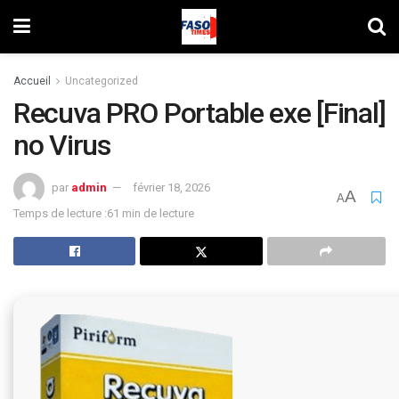
Accueil
Uncategorized
Recuva PRO Portable exe [Final]
no Virus
par
admin
février 18, 2026
A
A
Temps de lecture :61 min de lecture