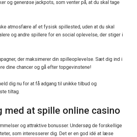
er og generøse jackpots, som venter på, at du skal tage
iske atmosfære af et fysisk spillested, uden at du skal
lere og andre spillere for en social oplevelse, der stiger i
agner, der maksimerer din spilleoplevelse. Sæt dig ind i
ere dine chancer og gå efter topgevinstene!
eld dig nu for at få adgang til unikke tilbud og
te tiltag.
med at spille online casino
melser og attraktive bonusser. Undersøg de forskellige
iviteter, som interesserer dig. Det er en god idé at læse