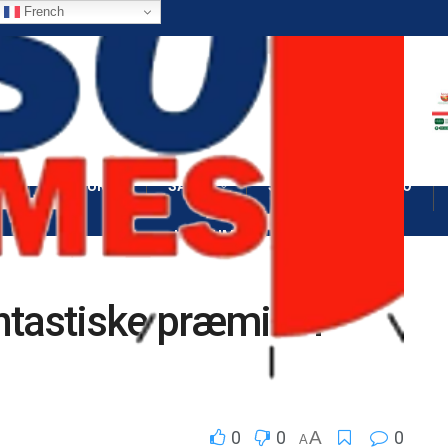
French
CULTURE
SANTÉ
SPORT
EDITO
LA PLUME TV
antastiske præmier i
0
0
A
0
A