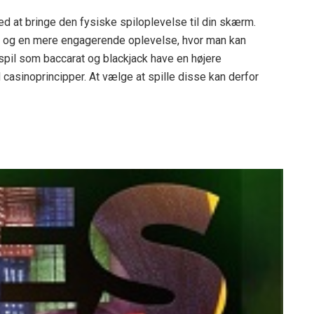
d at bringe den fysiske spiloplevelse til din skærm.
ser og en mere engagerende oplevelse, hvor man kan
 spil som baccarat og blackjack have en højere
casinoprincipper. At vælge at spille disse kan derfor