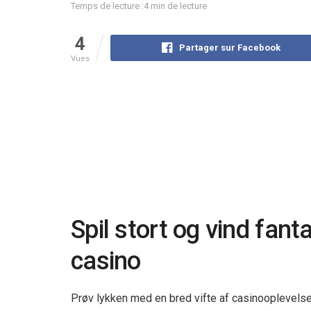
Temps de lecture :4 min de lecture
4
Partager sur Facebook
Vues
Spil stort og vind fant
casino
Prøv lykken med en bred vifte af casinooplevelse