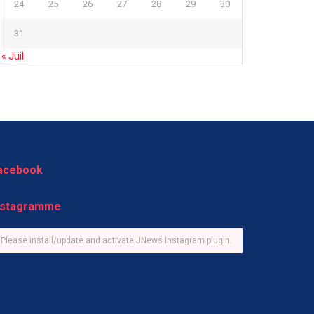
24
25
26
27
28
29
30
31
« Juil
acebook
nstagramme
Please install/update and activate JNews Instagram plugin.