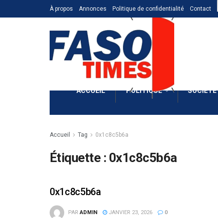
À propos
Annonces
Politique de confidentialité
Contact
ACCUEIL
POLITIQUE
SOCIÉTÉ
Accueil
Tag
0x1c8c5b6a
Étiquette :
0x1c8c5b6a
0x1c8c5b6a
PAR
ADMIN
JANVIER 23, 2026
0