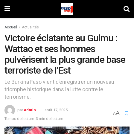
Accueil
Actualités
Victoire éclatante au Gulmu :
Wattao et ses hommes
pulvérisent la plus grande base
terroriste de l’Est
Le Burkina Faso vient d’enregistrer un nouveau
triomphe historique dans la lutte contre le
terrorisme.
par
admin
août 17, 2025
A
A
Temps de lecture :3 min de lecture