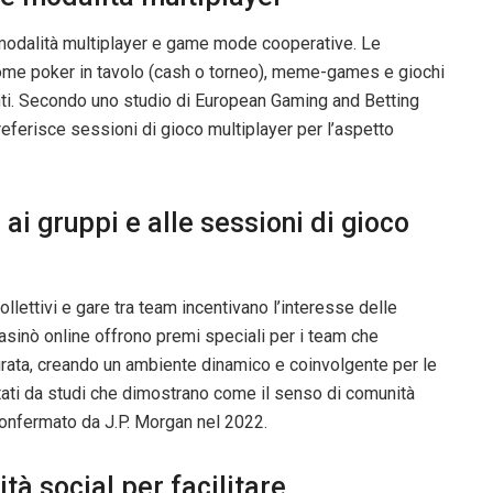
i modalità multiplayer e game mode cooperative. Le
come poker in tavolo (cash o torneo), meme-games e giochi
panti. Secondo uno studio di European Gaming and Betting
referisce sessioni di gioco multiplayer per l’aspetto
ai gruppi e alle sessioni di gioco
ettivi e gare tra team incentivano l’interesse delle
asinò online offrono premi speciali per i team che
durata, creando un ambiente dinamico e coinvolgente per le
tati da studi che dimostrano come il senso di comunità
confermato da J.P. Morgan nel 2022.
ità social per facilitare