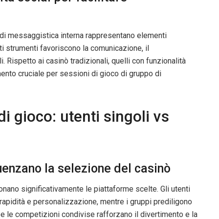
à di messaggistica interna rappresentano elementi
ti strumenti favoriscono la comunicazione, il
 Rispetto ai casinò tradizionali, quelli con funzionalità
ento cruciale per sessioni di gioco di gruppo di
i gioco: utenti singoli vs
luenzano la selezione del casinò
ionano significativamente le piattaforme scelte. Gli utenti
 rapidità e personalizzazione, mentre i gruppi prediligono
e e le competizioni condivise rafforzano il divertimento e la