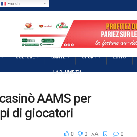
French
CULTURE
SANTÉ
SPORT
EDITO
LA PLUME TV
di casinò AAMS per
ppi di giocatori
0
0
A
0
A