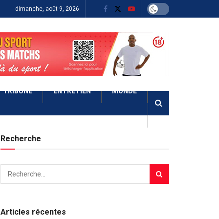
dimanche, août 9, 2026
TRIBUNE
ENTRETIEN
MONDE
Recherche
Articles récentes