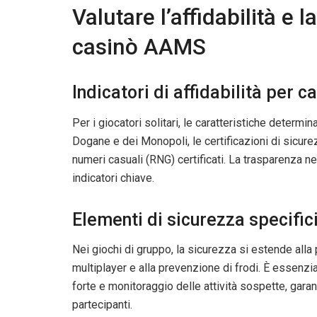
Valutare l’affidabilità e l
casinò AAMS
Indicatori di affidabilità per ca
Per i giocatori solitari, le caratteristiche determ
Dogane e dei Monopoli, le certificazioni di sicur
numeri casuali (RNG) certificati. La trasparenza ne
indicatori chiave.
Elementi di sicurezza specific
Nei giochi di gruppo, la sicurezza si estende alla p
multiplayer e alla prevenzione di frodi. È essenz
forte e monitoraggio delle attività sospette, garan
partecipanti.