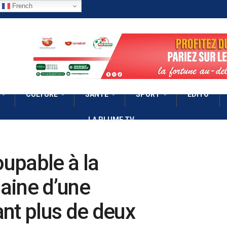
French
CULTURE
SANTÉ
SPORT
EDITO
LA PLUME TV
oupable à la
aine d’une
t plus de deux