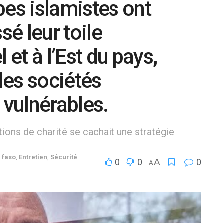
pes islamistes ont
é leur toile
et à l’Est du pays,
 des sociétés
 vulnérables.
ctions de charité se cachait une stratégie
 faso
,
Entretien
,
Sécurité
0
0
A
0
A