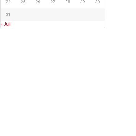
24
25
26
27
28
29
30
31
« Juil